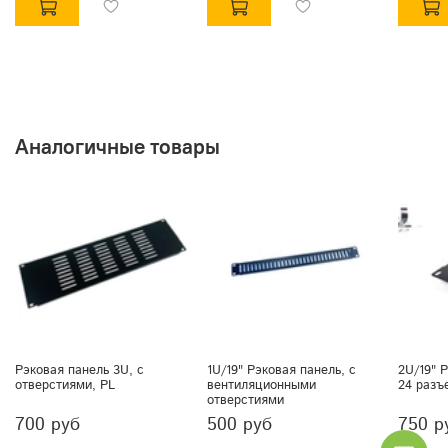
Аналогичные товары
Рэковая панель 3U, с
1U/19" Рэковая панель, с
2U/19" 
отверстиями, PL
вентиляционными
24 разъ
отверстиями
700 руб
500 руб
750 р