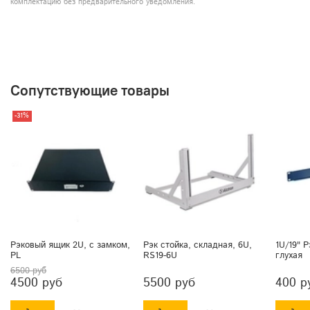
комплектацию без предварительного уведомления.
Сопутствующие товары
-31%
Рэковый ящик 2U, с замком,
Рэк стойка, складная, 6U,
1U/19" 
PL
RS19-6U
глухая
6500 руб
4500 руб
5500 руб
400 р