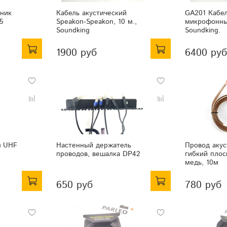
ник
Кабель акустический
GA201 Кабе
5
Speakon-Speakon, 10 м.,
микрофонны
Soundking
Soundking.
1900 руб
6400 руб
я UHF
Настенный держатель
Провод акус
проводов, вешалка DP42
гибкий плос
медь, 10м
650 руб
780 руб