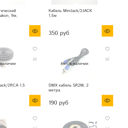
тический
Кабель MiniJack/2JACK
akon, 9м,
1,5м
350 руб
Jack/2RCA 1,5
DMX кабель SR2M, 2
метра.
190 руб