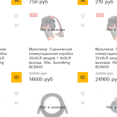
750 руб
210 руб
-27%
-22%
кая
Мультикор: Сценическая
Мультикор: 
обка
коммутационная коробка
коммутацио
XLR
20хXLR входов + 4хXLR
32хXLR вхо
ing
выхода, 30м, Soundking
выходов, 30
BCB405
BCB409
20000 руб
32000 руб
14600 руб
24900 р