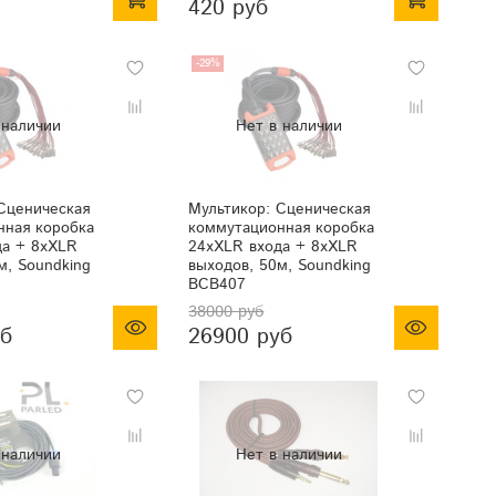
420 руб
-29%
Сценическая
Мультикор: Сценическая
нная коробка
коммутационная коробка
да + 8хXLR
24хXLR входа + 8хXLR
м, Soundking
выходов, 50м, Soundking
BCB407
38000 руб
уб
26900 руб