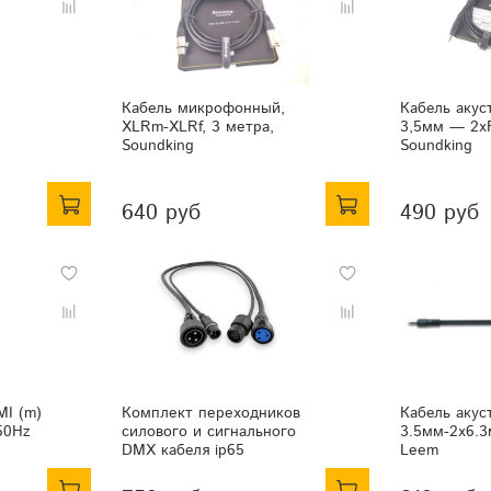
Кабель микрофонный,
Кабель акус
XLRm-XLRf, 3 метра,
3,5мм — 2х
Soundking
Soundking
640 руб
490 руб
MI (m)
Комплект переходников
Кабель акус
60Hz
силового и сигнального
3.5мм-2х6.3
DMX кабеля ip65
Leem