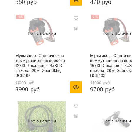
550 руб
470 руб
-18%
-31%
Мультикор: Сценическая
Мультикор: Сценичес
коммутационная коробка
коммутационная кор
12хXLR входов + 4хXLR
16хXLR входов + 4х
выхода, 20м, Soundking
выхода, 20м, Soundk
BCB402
BCB403
11000 руб
14000 руб
8990 руб
9700 руб