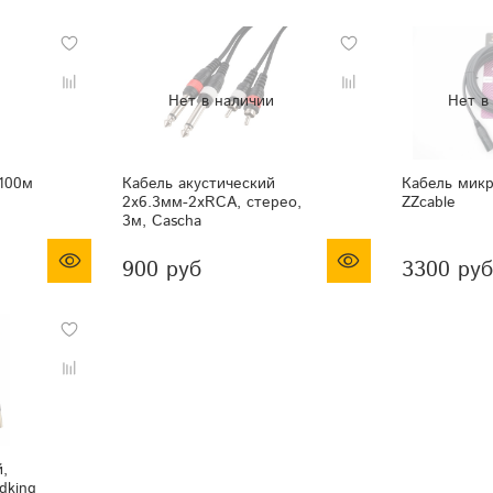
100м
Кабель акустический
Кабель мик
2х6.3мм-2хRCA, стерео,
ZZcable
3м, Cascha
900 руб
3300 руб
,
dking