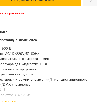
Уведомить о наличии
ть в сравнение
ние
поставку в июне 2026
 500 Вт
е: AC110/220V/50-60Hz
дварительного нагрева: 1 мин
ервуара для жидкости: 1,5 л
пыления: непрерывное
 распыления: до 5 м
е: время и режим управления/Пульт дистанционного
ия/DMX управление
: 1
брутто: 3,3/3,8 кг
ес устройства: 3,3кг, 25*16*25 см
полностью
ес в заводской упаковке: 3,8кг, 27*21*29 см