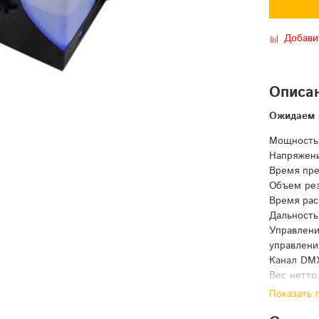
Добави
Описа
Ожидаем 
Мощность:
Напряжени
Время пре
Объем рез
Время рас
Дальность
Управлени
управлен
Канал DMX
Вес нетто/
Размер и в
Показать 
Размер и в