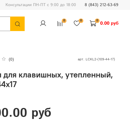
Консультации ПН-ПТ с 9:00 до 18:00
8 (843) 212-63-69
0
0
0
0.00 руб
(0)
арт.
LCKL2-(109-44-17)
л для клавишных, утепленный,
44х17
0.00 руб