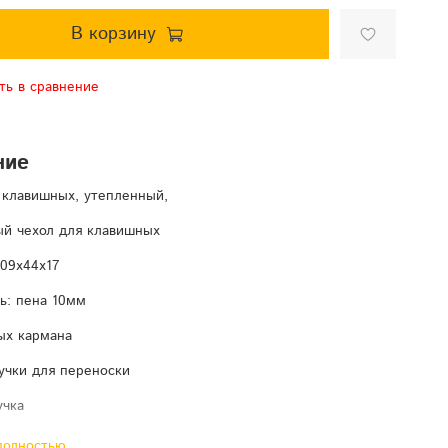
В корзину
ть в сравнение
ние
 клавишных, утепленный,
й чехол для клавишных
09х44х17
ь: пена 10мм
ых кармана
учки для переноски
учка
полностью