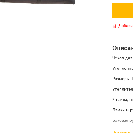
Добави
Описа
Чехол для
Утепленны
Размеры 1
Утеплител
2 накладн
Лямки и р
Боковая р
Показать 