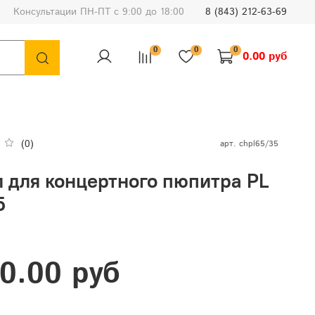
Консультации ПН-ПТ с 9:00 до 18:00
8 (843) 212-63-69
0
0
0
0.00 руб
(0)
арт.
chpl65/35
л для концертного пюпитра PL
5
0.00 руб