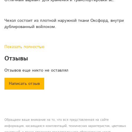
Чехол состоит из плотной наружной ткани Оксфорд, внутри
дублированный войлоком.
Показать полностью
В переднюю и заднюю стенку чехла вшит уплотнитель 1 см.
Отзывы
По бокам имеются отверстия для доступа к ручками ас,
Отзывов еще никто не оставлял
сверху отверстие с клапаном.
Написать отзыв
Цвет Черный.
Цена за 2 чехла.
Обращаем ваше внимание на то, что вся представленная на сайте
информация, касающаяся комплектаций, технических характеристик, цветовых