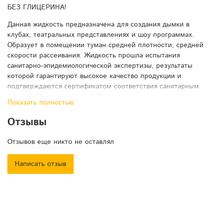
БЕЗ ГЛИЦЕРИНА!
Данная жидкость предназначена для создания дымки в
клубах, театральных представлениях и шоу программах.
Образует в помещении туман средней плотности, средней
скорости рассеивания. Жидкость прошла испытания
санитарно-эпидемиологической экспертизы, результаты
которой гарантируют высокое качество продукции и
подтверждаются сертификатом соответствия санитарным
нормам. Не имеет запаха! При использовании представляет
Показать полностью
собой свежую паровую дымку. Не забивает генераторы дыма
и защищает от отложений внутри нагревательного элемента.
Отзывы
После использования не оставляет следов на мебели и
прочих поверхностях.
Отзывов еще никто не оставлял
Подходит для всех марок генераторов дыма нагревательного
Написать отзыв
типа мощностью более 500W.