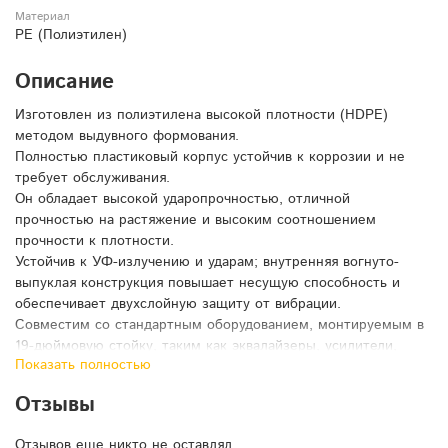
Материал
PE (Полиэтилен)
Описание
Изготовлен из полиэтилена высокой плотности (HDPE)
методом выдувного формования.
Полностью пластиковый корпус устойчив к коррозии и не
требует обслуживания.
Он обладает высокой ударопрочностью, отличной
прочностью на растяжение и высоким соотношением
прочности к плотности.
Устойчив к УФ-излучению и ударам; внутренняя вогнуто-
выпуклая конструкция повышает несущую способность и
обеспечивает двухслойную защиту от вибрации.
Совместим со стандартным оборудованием, монтируемым в
19-дюймовую стойку, таким как эквалайзеры, усилители,
Показать полностью
акустические системы, микшеры, процессоры эффектов и
серверы.
Отзывы
Разработан для более быстрой установки и упрощенной
транспортировки.
Отзывов еще никто не оставлял