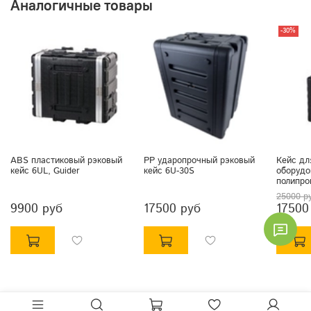
Аналогичные товары
-30%
ABS пластиковый рэковый
PP ударопрочный рэковый
Кейс дл
кейс 6UL, Guider
кейс 6U-30S
оборудо
полипро
25000 р
9900 руб
17500 руб
17500