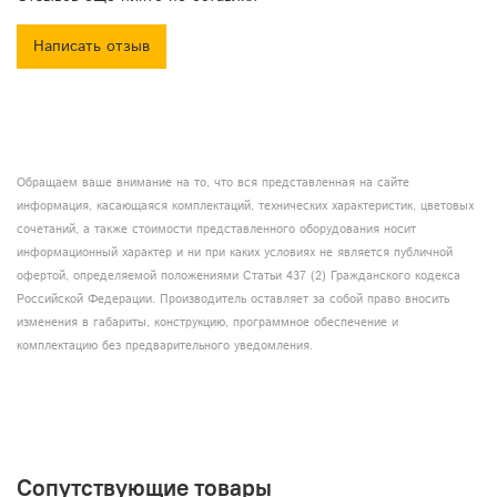
Имеет переднюю и заднюю дверцы, штабелируемую
конструкцию, прочные поворотные защелки и удобные ручки
Написать отзыв
для переноски.
Передние и задние стальные направляющие.
Две съемные крышки комплектуются вспененным
наполнителем с готовыми вырезами под микрофоны.
Обращаем ваше внимание на то, что вся представленная на сайте
Высота - 6U (1U = 4,445 см.)
информация, касающаяся комплектаций, технических характеристик, цветовых
Глубина кейса: 26 см.
сочетаний, а также стоимости представленного оборудования носит
информационный характер и ни при каких условиях не является публичной
Глубина каждой крышки - 5 см.
офертой, определяемой положениями Статьи 437 (2) Гражданского кодекса
Российской Федерации. Производитель оставляет за собой право вносить
Вес брутто: 7,3 кг.
изменения в габариты, конструкцию, программное обеспечение и
Размеры в коробке: 41-37-59 см.
комплектацию без предварительного уведомления.
Сопутствующие товары