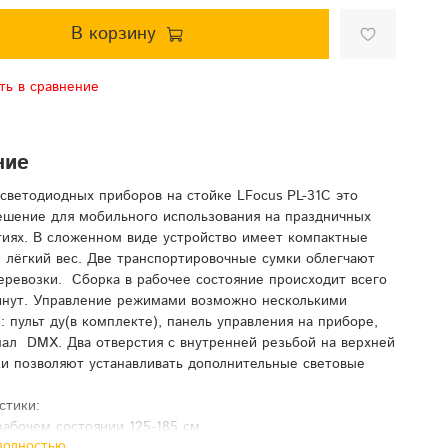
В корзину
ть в сравнение
ние
светодиодных приборов на стойке
LFocus PL-31C
это
ешение для мобильного использования на праздничных
иях. В сложенном виде устройство имеет компактные
 лёгкий вес. Две транспортировочные сумки облегчают
еревозки. Сборка в рабочее состояние происходит всего
инут. Управление режимами возможно несколькими
: пульт ду(в комплекте), панель управления на приборе,
нал DMX. Два отверстия с внутренней резьбой на верхней
ки позволяют устанавливать дополнительные световые
стики:
рабочем состоянии 125-185 см.
полностью
алки 75 см.