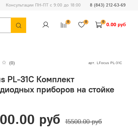
Консультации ПН-ПТ с 9:00 до 18:00
8 (843) 212-63-69
0
0
0
0.00 руб
(0)
арт.
LFocus PL-31C
us PL-31C Комплект
одиодных приборов на стойке
00.00 руб
15500.00 руб