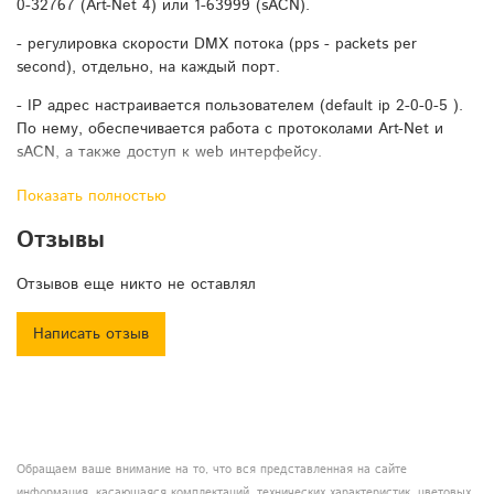
0-32767 (Art-Net 4) или 1-63999 (sACN).
- регулировка скорости DMX потока (pps - packets per
second), отдельно, на каждый порт.
- IP адрес настраивается пользователем (default ip 2-0-0-5 ).
По нему, обеспечивается работа с протоколами Art-Net и
sACN, а также доступ к web интерфейсу.
- резервный, неизменяемый ip адрес 2-2-2-2, по которому
Показать полностью
всегда можно обратиться к web интерфейсу контроллера и
Отзывы
посмотреть текущие настройки (на случай если будет забыт-
утерян основной IP). Для работы с Art-Net и sACN не
используется.
Отзывов еще никто не оставлял
- возможность переключения скорости соединения по
Написать отзыв
локальной сети (10\100мбит).
- встроенный загрузчик, для безопасного обновления
прошивки, с помощью специальной утилиты.
- опционально, установка гальванически развязанного,
активного модуля PoE. IEEE 802.3af, PD Type 1, Class 0.
Обращаем ваше внимание на то, что вся представленная на сайте
информация, касающаяся комплектаций, технических характеристик, цветовых