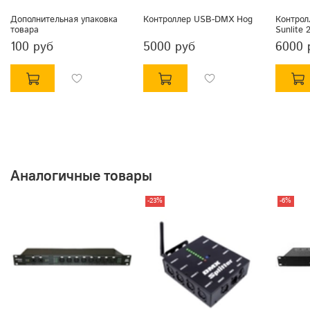
В упаковке:
Дополнительная упаковка
Контроллер USB-DMX Hog
Контрол
товара
Sunlite 
Габариты -
220х200х70мм
100 руб
5000 руб
6000 
Вес - 600гр.
Аналогичные товары
-23%
-6%