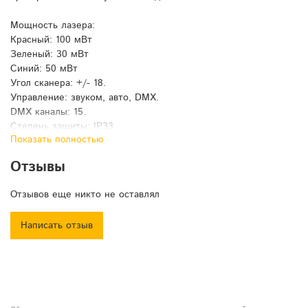
Мощность лазера:
Красный: 100 мВт
Зеленый: 30 мВт
Синий: 50 мВт
Угол сканера: +/- 18.
Управление: звуком, авто, DMX.
DMX каналы: 15.
Степень защиты: IP33.
Показать полностью
Питание: 100-240 В, 50/60 Гц.
Размеры: 188х166х105,3мм.
Отзывы
Отзывов еще никто не оставлял
Написать отзыв