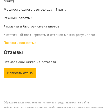
синих)
Мощность одного светодиода - 1 ватт.
Режимы работы:
* плавная и быстрая смена цветов
* статичный цвет, яркость и оттенок можно регулировать
Показать полностью
* стробоскоп
Отзывы
* звуковая активация 9 видов
* режим Master Slave
Отзывов еще никто не оставлял
* Dmx управление 3 и 7 каналов
Написать отзыв
Обращаем ваше внимание на то, что вся представленная на сайте
информация, касающаяся комплектаций, технических характеристик, цветовых