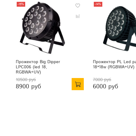
-15%
-14%
Прожектор Big Dipper
Прожектор PL Led p
LPC006 (led 18,
18*18w (RGBWA+UV)
RGBWA+UV)
10500 руб
7000 руб
8900 руб
6000 руб