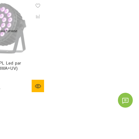
PL Led par
BWA+UV)
б