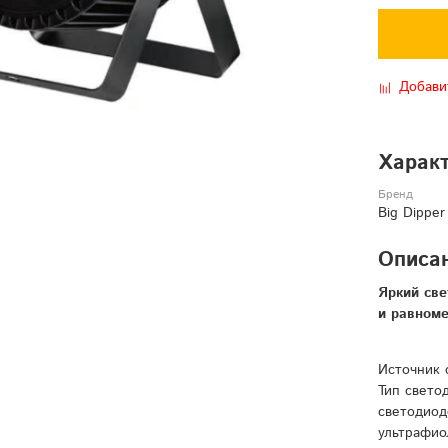
Добави
Харак
Бренд
Big Dipper
Описа
Яркий све
и равном
Источник с
Тип свето
светодиод
ультрафио