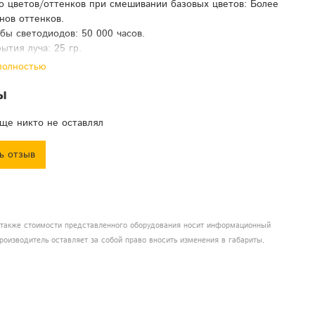
о цветов/оттенков при смешивании базовых цветов: Более
нов оттенков.
бы светодиодов: 50 000 часов.
ытия луча: 25 гр.
п: электронный, регулируемая скорость от 1 до 20
полностью
 секунду.
ы
хлаждения: активная.
лагозащиты: IP20
о каналов DMX: 12
ще никто не оставлял
боты: DMX512, звуковая активация, встроенные
еские программы, Master-Slave (режим Главный-Ведомый)
ь отзыв
MX-входа/выхода: 3-pin XLR male/female.
вления: LCD-дисплей, 4 навигационные кнопки
AC 100-240 В, 50/60 Гц
й кабель питания.
а также стоимости представленного оборудования носит информационный
оробки: 26-26-19 см.
роизводитель оставляет за собой право вносить изменения в габариты,
: 3 кг.