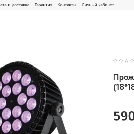
ата и доставка
Гарантия
Контакты
Личный кабинет
Проже
(18*
590