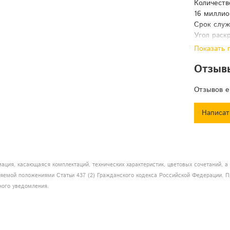
Количеств
16 миллио
Срок служ
Угол раскр
Стробоско
Показать 
вспышек в
Отзыв
Система о
Степень в
Количеств
Отзывов е
Режимы ра
автоматич
Написат
Разъемы D
Блок упра
Питание: 
Встроенны
ация, касающаяся комплектаций, технических характеристик, цветовых сочетаний, 
Размеры к
еляемой положениями Статьи 437 (2) Гражданского кодекса Российской Федерации. П
Вес брутто
ного уведомления.