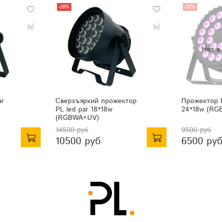
-28%
-32%
ar
Сверхъяркий прожектор
Прожектор 
PL led par 18*18w
24*18w (RG
(RGBWA+UV)
14500 руб
9500 руб
10500 руб
6500 ру