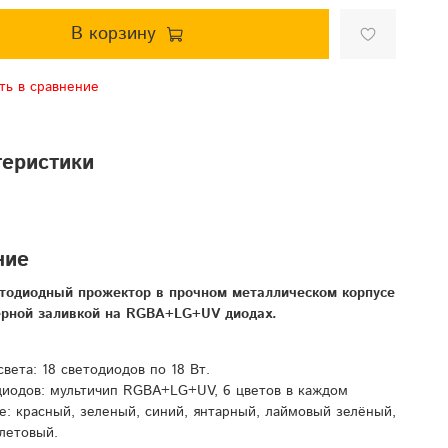
В корзину
ть в сравнение
теристики
ние
тодиодный прожектор в прочном металлическом корпусе
ерной заливкой на RGBA+LG+UV диодах.
вета: 18 светодиодов по 18 Вт.
диодов: мультичип RGBA+LG+UV, 6 цветов в каждом
е: красный, зеленый, синий, янтарный, лаймовый зелёный,
летовый.