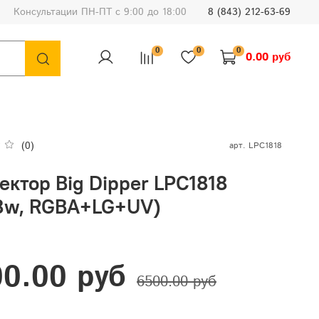
Консультации ПН-ПТ с 9:00 до 18:00
8 (843) 212-63-69
0
0
0
0.00 руб
(0)
арт.
LPC1818
ктор Big Dipper LPC1818
18w, RGBA+LG+UV)
0.00 руб
6500.00 руб