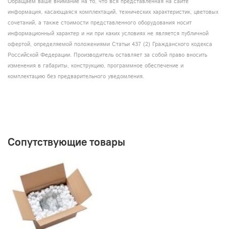
Cooling System:Air cooling, Box heat Conduction
Обращаем ваше внимание на то, что вся представленная на сайте
информация, касающаяся комплектаций, технических характеристик, цветовых
Shell Material:Die-cast Aluminum
сочетаний, а также стоимости представленного оборудования носит
информационный характер и ни при каких условиях не является публичной
Product Color:Black
офертой, определяемой положениями Статьи 437 (2) Гражданского кодекса
Long Lifespan LEDs(more than 60,000 hours)
Российской Федерации. Производитель оставляет за собой право вносить
изменения в габариты, конструкцию, программное обеспечение и
комплектацию без предварительного уведомления.
Сопутствующие товары