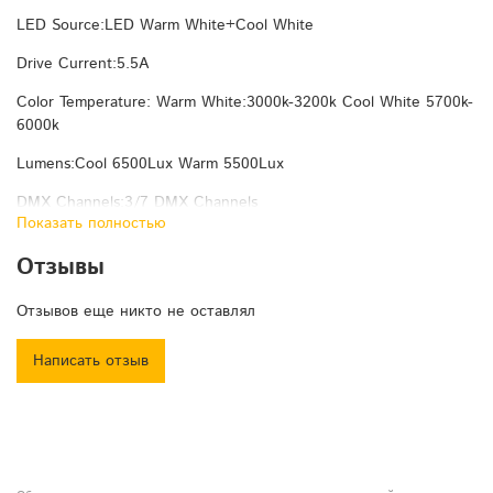
LED Source:LED Warm White+Cool White
Drive Current:5.5A
Color Temperature: Warm White:3000k-3200k Cool White 5700k-
6000k
Lumens:Cool 6500Lux Warm 5500Lux
DMX Channels:3/7 DMX Channels
Показать полностью
Beam Angle:10-60 Degrees
Отзывы
Control Modes:DMX512,Auto Run,Sound Action,Strobe，Stand
Alone and Master/Slave,With Rich Advanced Built-in Program
Отзывов еще никто не оставлял
Strobe:Flash rate 0--25HZ
Написать отзыв
Dimmer:0-100% 16Bit Mechanic Dimmer
Waterproof level:IP20 Indoor
Ambient temperature: -20°C～40°C