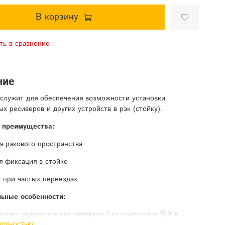
В корзину
ть в сравнение
ние
служит для обеспечения возможности установки
ых ресиверов и других устройств в рэк (стойку).
 преимущества:
я рэкового пространства
я фиксация в стойке
о при частых переездах
ьные особенности:
оляет выполнить инсталляцию 1-го приемника SLX в
полностью
ндартную стойку RACKMOUNT 19''.