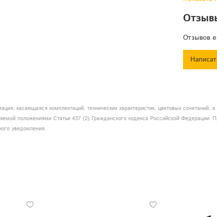
Один
Отзыв
2 от
Уст
Отзывов е
стой
Идеа
Написат
Быс
Малы
КОМПЛЕК
Крон
ация, касающаяся комплектаций, технических характеристик, цветовых сочетаний, 
еляемой положениями Статьи 437 (2) Гражданского кодекса Российской Федерации. П
Винтов в 
ного уведомления.