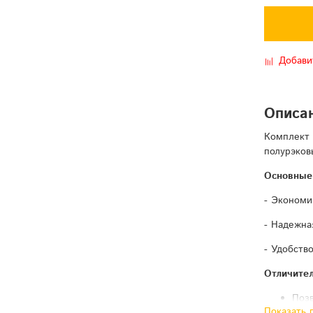
Добави
Описа
Комплект 
полурэков
Основные
- Экономи
- Надежна
- Удобств
Отличител
Позв
Показать 
ста