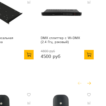
рсальная
DMX сплиттер с Wi-DMX
Ра
ка
(2.4 Ггц, рэковый)
SL
4800 руб
4500 руб
16
-3