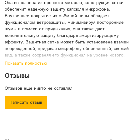
Она выполнена из прочного металла, конструкция сетки
обеспечит надежную защиту капсюля микрофона.
Внутреннее покрытие из съёмной пены обладает
функционалом ветрозащиты, минимизируя посторонние
шумы и помехи от придыхания, она также дает
дополнительную защиту благодаря амортизирующему
эффекту. Защитная сетка может быть установлена взамен
поврежденной, придавая микрофону обновленный, свежий
вид, а также сохраняя его функционал на уровне нового.
Показать полностью
Примерные размеры:
Отзывы
Высота - 6,6 см
Диаметр резьбы - 3,8 см
Отзывов еще никто не оставлял
Написать отзыв