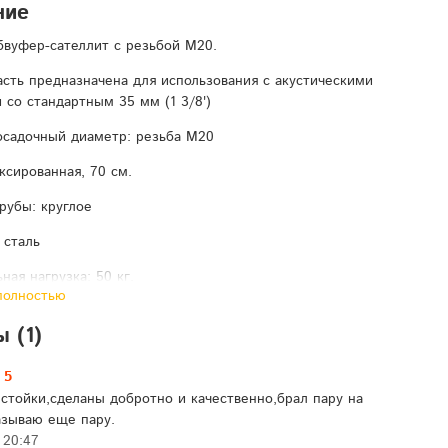
ние
бвуфер-сателлит с резьбой M20.
асть предназначена для использования с акустическими
 со стандартным 35 мм (1 3/8')
садочный диаметр: резьба М20
ксированная, 70 см.
рубы: круглое
 сталь
ная нагрузка: 50 кг.
полностью
 коробка 74-5-5 см
 (1)
овке: 0.9 кг
5
стойки,сделаны добротно и качественно,брал пару на
азываю еще пару.
 20:47