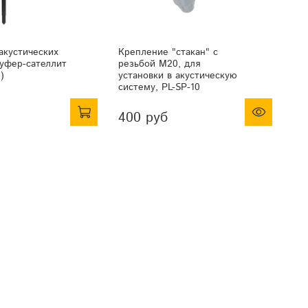
акустических
Крепление "стакан" с
Сто
вуфер-сателлит
резьбой М20, для
без
)
установки в акустическую
М2
систему, PL-SP-10
400 руб
49