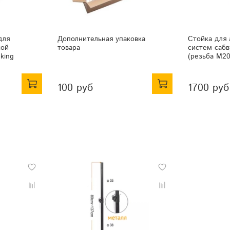
для
Дополнительная упаковка
Стойка для 
кой
товара
систем саб
king
(резьба М20
100 руб
1700 руб