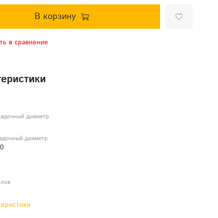
В корзину
ть в сравнение
теристики
садочный диаметр
адочный диаметр
20
злов
теристики