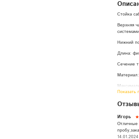
Описа
Cтойка са
Верхняя ч
системами
Нижний по
Длина: фи
Сечение т
Материал:
Максималь
Показать 
Упаковка:
Отзывы
Вес в упак
Игорь
Отличные 
пробу,зак
14.01.2024