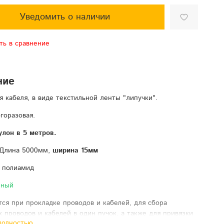
Уведомить о наличии
ть в сравнение
ние
я кабеля, в виде текстильной ленты "липучки".
горазовая.
улон в 5 метров.
 Длина 5000мм,
ширина 15мм
 полиамид
ёный
ся при прокладке проводов и кабелей, для сбора
х проводов и кабелей в один пучок, а также для привязки
полностью
йнам или органайзерам.