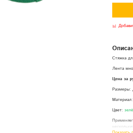
Добави
Описа
Стяжка дл
Лента мно
Цена за р
Размеры:
Материал:
Цвет:
зел
Применяет
нескольки
Показать 
к кронште