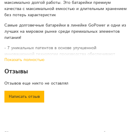
максимально долгой работы. Это батарейки премиум
качества с максимальной емкостью и длительным хранением
без потерь характеристик
Самые долговечные батарейки в линейке GoPower и одни из
лучших на мировом рынке среди премиальных элементов
питания!
- 7 уникальных патентов в основе улучшенной
инновационной технологии производства обеспечивают
Показать полностью
непревзойденные эксплуатационные характеристики.
Отзывы
- 12 лет хранения
Благодаря особой конструкции корпуса и использованию
Отзывов еще никто не оставлял
лучших компонентов обеспечивается минимальный
саморазряд и достигается максимальной срок хранения в
Написать отзыв
отрасли для щелочных элементов питания.
Номинальное напряжение: 1,5 В.
Типоразмер: LR6 AA.