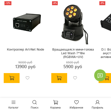
-13%
-9%
-5%
Контроллер Art-Net Node
Вращающаяся мини-голова
D.I. B
Led Wash 7*18w
акуст
(RGBWA+UV)
активн
16000 руб
6500 руб
13900 руб
5900 руб
Каталог
Поиск
Корзина
Избранное
Профиль