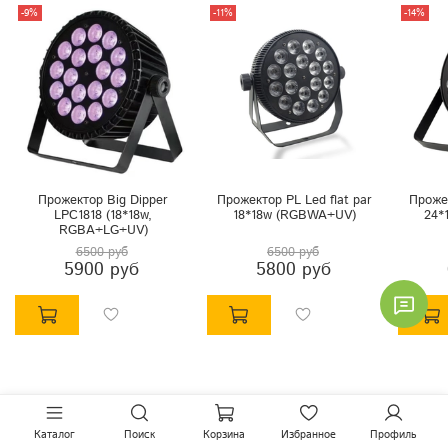
-9%
-11%
-14%
Прожектор Big Dipper
Прожектор PL Led flat par
Прожек
LPC1818 (18*18w,
18*18w (RGBWA+UV)
24*
RGBA+LG+UV)
6500 руб
6500 руб
5900 руб
5800 руб
Каталог
Поиск
Корзина
Избранное
Профиль