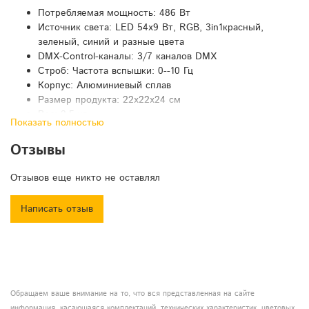
Потребляемая мощность: 486 Вт
Источник света: LED 54x9 Вт, RGB, 3in1красный,
зеленый, синий и разные цвета
DMX-Control-каналы: 3/7 каналов DMX
Строб: Частота вспышки: 0--10 Гц
Корпус: Алюминиевый сплав
Размер продукта: 22x22x24 см
Вес: 2,5 кг
Показать полностью
Режимы работы: DMX512, Автопуск, Звуковое
действие, Строб, Автономный режим и Ведущий /
Отзывы
Ведомый, с расширенными встроенными программами.
Диммер: 0-100% Механический Диммер
Отзывов еще никто не оставлял
Уровень защиты: IP20
Написать отзыв
Обращаем ваше внимание на то, что вся представленная на сайте
информация, касающаяся комплектаций, технических характеристик, цветовых