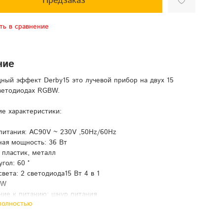
Предзаказ
ть в сравнение
ние
ный эффект Derby15 это лучевой прибор на двух 15
ветодиодах RGBW.
ие характеристики:
питания: AC90V ~ 230V ,50Hz/60Hz
ая мощность: 36 Вт
 пластик, металл
гол: 60 °
вета: 2 светодиода15 Вт 4 в 1
BW
ие к питанию: шнур питания
полностью
д/Выход
авления: 8 DMX-512