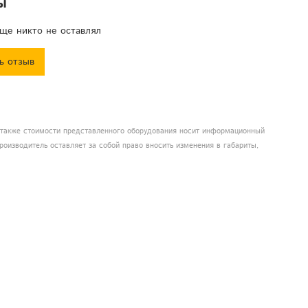
ы
авления: DMX-512 контроль сигнала, звук.актив., авто и
er-slave
ще никто не оставлял
хлаждения: Бесшумная система охлаждения вентилятора
реда: в помещении
ь отзыв
робки: 29*26*21,5 см
 1,2 кг
: 1,65 кг
а также стоимости представленного оборудования носит информационный
роизводитель оставляет за собой право вносить изменения в габариты,