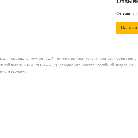
Отзыв
Режим упр
режим mast
Отзывов е
Система о
Рабочая с
Написат
Размер ко
Вес нетто:
Вес брутто
ация, касающаяся комплектаций, технических характеристик, цветовых сочетаний, 
еляемой положениями Статьи 437 (2) Гражданского кодекса Российской Федерации. П
ного уведомления.