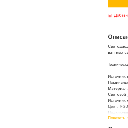
Добави
Описа
Светодиод
ваттных с
Техническ
Источник 
Номинальн
Материал:
Световой у
Источник с
Цвет: RG
Подключен
Показать 
DMX: Вхо
Канал упр